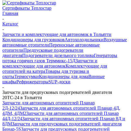
Сертификаты Теплостар
Главная
-
Каталог
-
Запчасти и комплектующие для автономок в Тольятти
Кондиционеры для грузовиков
Автохолодильники
Воздушные
автономные отопители
Переносные автономные
отопители
Предпусковые подогреватели
двигателя
Подогреватели дизельного топлива
Генераторы
потока горячих газов Терммикс-15Д
Запчасти и
комплектующие для автономок
Комплектующие для
отопителей на катера
Товары для туризма и
охоты
Термосумки
Кондиционеры для дома
Винные
шкафы
Рефрижераторы
SUP-доски
-
Запчасти для предпусковых подогревателей двигателя
20ТС-24 в Тольятти
Запчасти для автономных отопителей Планар
2Д-12/24
Запчасти для автономных отопителей Планар 4Д,
4ДМ, 4ДМ2
Запчасти для автономных отопителей Планар
44Д-12/24
Запчасти для автономных отопителей Планар 8Д и
8ДМ
Запчасти для предпусковых подогревателей двигателя
Бинар-5S
Запчасти для предпусковых подогревателей