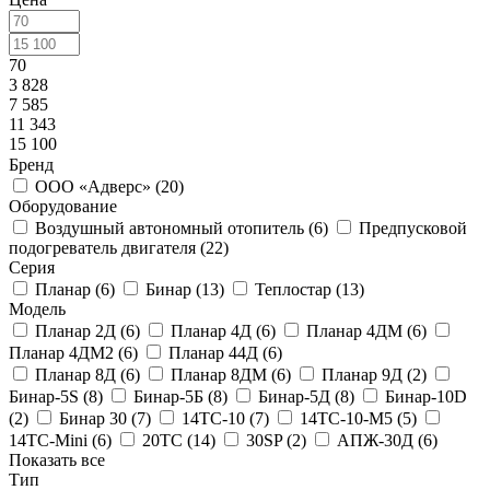
70
3 828
7 585
11 343
15 100
Бренд
ООО «Адверс» (
20
)
Оборудование
Воздушный автономный отопитель (
6
)
Предпусковой
подогреватель двигателя (
22
)
Серия
Планар (
6
)
Бинар (
13
)
Теплостар (
13
)
Модель
Планар 2Д (
6
)
Планар 4Д (
6
)
Планар 4ДМ (
6
)
Планар 4ДМ2 (
6
)
Планар 44Д (
6
)
Планар 8Д (
6
)
Планар 8ДМ (
6
)
Планар 9Д (
2
)
Бинар-5S (
8
)
Бинар-5Б (
8
)
Бинар-5Д (
8
)
Бинар-10D
(
2
)
Бинар 30 (
7
)
14ТС-10 (
7
)
14ТС-10-М5 (
5
)
14ТС-Mini (
6
)
20ТС (
14
)
30SP (
2
)
АПЖ-30Д (
6
)
Показать все
Тип