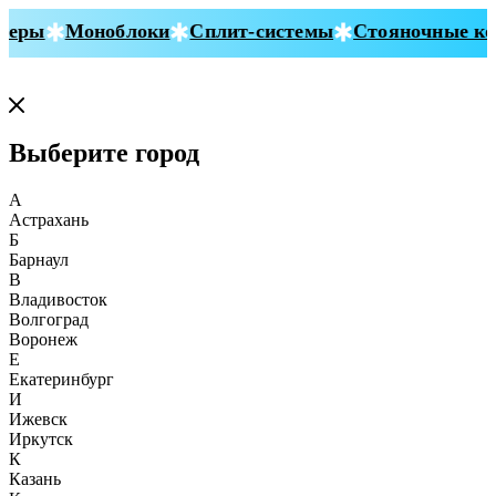
еры
Моноблоки
Сплит-системы
Стояночные кон
Выберите город
А
Астрахань
Б
Барнаул
В
Владивосток
Волгоград
Воронеж
Е
Екатеринбург
И
Ижевск
Иркутск
К
Казань