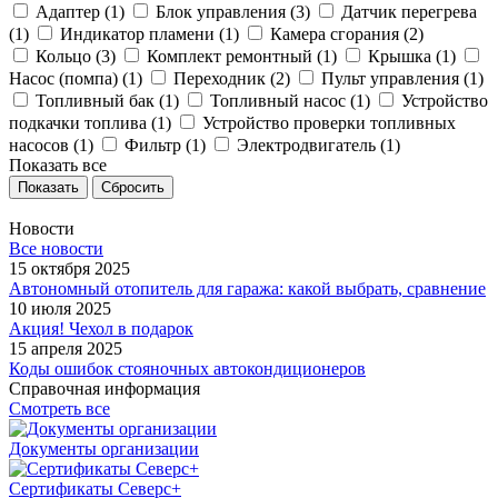
Адаптер (
1
)
Блок управления (
3
)
Датчик перегрева
(
1
)
Индикатор пламени (
1
)
Камера сгорания (
2
)
Кольцо (
3
)
Комплект ремонтный (
1
)
Крышка (
1
)
Насос (помпа) (
1
)
Переходник (
2
)
Пульт управления (
1
)
Топливный бак (
1
)
Топливный насос (
1
)
Устройство
подкачки топлива (
1
)
Устройство проверки топливных
насосов (
1
)
Фильтр (
1
)
Электродвигатель (
1
)
Показать все
Сбросить
Новости
Все новости
15 октября 2025
Автономный отопитель для гаража: какой выбрать, сравнение
10 июля 2025
Акция! Чехол в подарок
15 апреля 2025
Коды ошибок стояночных автокондиционеров
Справочная информация
Смотреть все
Документы организации
Сертификаты Северс+